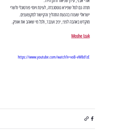
אורי אבני, עידן שניאור ורונן הילל.
תודה גם לטל שפירא גוטסגנדה, לעינת ויוסי פורטוגלי ולשרי 
ישראלי שעזרו בהנעת התהליך והקישור למקצוענים.
מוקדש באהבה לפני, יניב וענבר, ולכל מי שאהב את אופק.
Moshe Izak
https://www.youtube.com/watch?v=voB-vW8d1zE