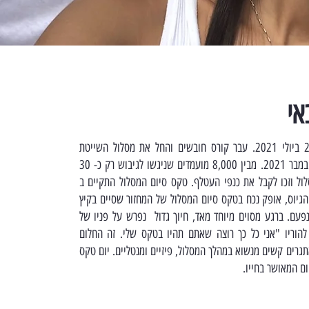
אי
אופק התגייס ב- 27 ביולי 2021. עבר קורס חובשים והחל את מסלול השייטת
הקשה והמאתגר בנובמבר 2021. מבין 8,000 מועמדים שניגשו לגיבוש רק כ- 30
ול וזכו לקבל את כנפי העטלף. טקס סיום המסלול התקיים ב
ד לפני הגיוס, אופק נכח בטקס סיום המסלול של המחזור שסיים בקיץ
תה נפעם. ברגע מסוים מיוחד מאד, חיוך גדול נפרש על פניו של
הוריו "אני כל כך רוצה שאתם תהיו בטקס שלי. זה החלום
גרים קשים מנשוא במהלך המסלול, פיזיים ומנטליים. יום טקס
ום המאושר בחייו.