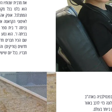
את מרבית שנותיו הע
הוא בלט בכל מקום
המתגלגל. אופק אהב
לאימוני הקראטה אצל
(כיתה ד' בית ספר 
בכיתה ז'. הוא נסע 
שם הכיר חברים חדש
חדשים (טריקים) וה
חבריו. בכל יום שיש
 14 נסע לשבועיים עם קבוצת חברים ל summer camp בפנסילבניה בארה"ב
נה כדי לרכב באזור