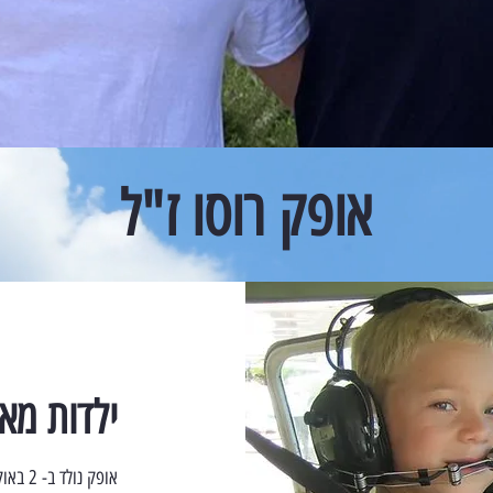
אופק רוסו ז"ל
ילדות מא
אופק נולד ב- 2 באוקטובר 2002, אח לענבר, בן לפני ויניב רוסו.