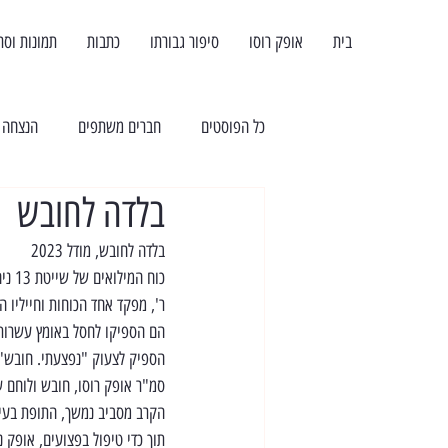
בית
אופק רוסו
סיפור גבורתו
כתבות
תמונות וסר
כל הפוסטים
חברים משתפים
הנצחה
בלדה לחובש
בלדה לחובש, מודל 2023
כוח המילואים של שייטת 13 ניהל בשבת הארורה קרבות בתוך קיבוץ בארי.
ר', מפקד אחד הכוחות וחייליו 
הם הספיקו לחסל באומץ עשרות 
הספיק לצעוק "נפצעתי. חובש"
סמ"ר אופק רוסו, חובש ולוחם ש
הקרב מסביב נמשך, התופת בעיצומה ואופק, רק ב
תוך כדי טיפול בפצועים, אופק 