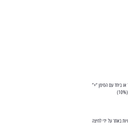
כפתורי ה- “CTRL” ביחד עם גלגלת העכבר או ביחד עם הסימן “+”
)
ות באתר על ידי לחיצה