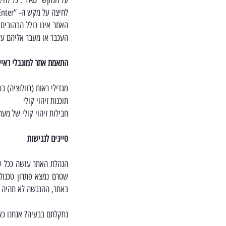
על המקש “TAB”. כל לחיצה תעביר את הסמן אל האפשרות הבאה באתר
לחיצה על מקש ה- “Enter” תפעיל את הקישור עליו נמצא הסמן
האתר אינו כולל הבהובים,
העכבר או מעבר אליהם על ידי מקש ה- “TAB” ו
התאמת אתר למוגבלי ראיי
מגדילי ראות (רזולוציה) בס
תוכנות זיהוי קולי
חבילות זיהוי קולי של מע
סייגים לנגישות
הנהלת האתר עושה ככל שני
שטרם נמצא פתרון טכנולו
באתר, ההנגשה לא תהיה 
נתקלתם בבעיה? אנחנו כאן