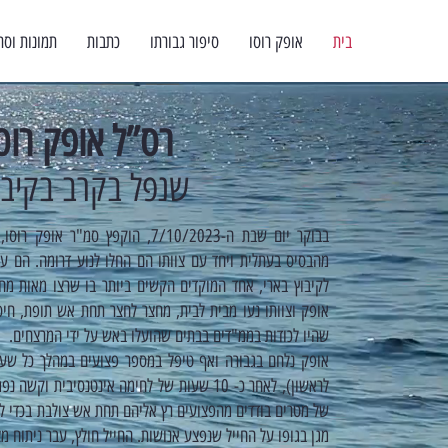
בית
אופק רוסו
סיפור גבורתו
כתבות
תמונות וסר
רס”ל אופק רוסו
שנפל בקרב בקיבו
מהבסיס בעתלית ויחד עם צוותו הם החלו לנוע דרומה. הם עצ
לקיבוץ בארי, אחד המוקדים הקשים ביותר בו שרצו מאות מחב
אופק וצוותו נעו מבית לבית, מחצר לחצר תחת אש תופת, חיס
שהיו לכודות בממ"דים בבתים שהועלו באש על ידי המרצחים.
לראשון), לאחר כ- 10 שעות של לחימה אינטנסיבי
של מטרים בודדים מהפצועים רץ אליהם תחת אש צולבת בכדי לה
מגן בגופו על החייל שנפצע אנושות. החייל חולץ, עבר ניתוח 