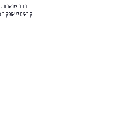
תודה שבאתם לבק
קוראים לי אופק רוסו, לוחם וחובש בשייטת 13 ונפלתי