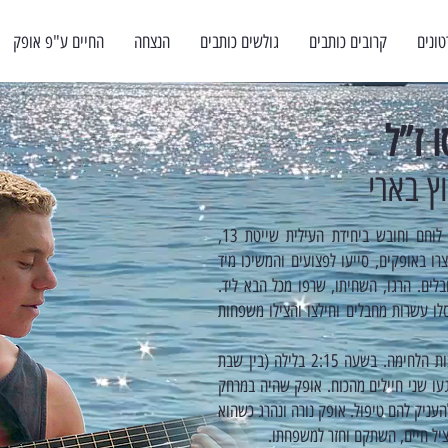
טונים
קרובים כותבים
גולשים כותבים
הנצחה
החיים ע"פ אופק
 ז”ל
ץ בארי
בבוקר יום שבת ה-7/10/2023, הוקפץ סמ"ר אופק רוסו, לוחם וחובש ביחידת העילית שייטת 13,
רו באופקים, סייעו לפצועים והמשיכו מיד
לים. הרגו, השחיתו, שרפו מכל הבא ליד.
לו עשרות מחבלים וחילצו והצילו משפחות
אופק נלחם בגבורה ואף טיפל במספר פצועים במהלך כל שעות הלחימה. בשעה 2:15 בלילה (בין שבת
ת וקשה נפגעו שני חיילים מהכוח. אופק שהיה במרחק
עניק להם טיפול. אופק נורה ונהרג כשהוא
מציל חיים, השתקם וחזר למשפחתו.