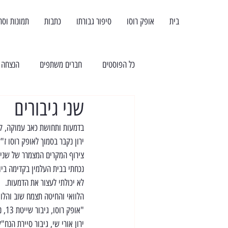
בית
אופק רוסו
סיפור גבורתו
כתבות
תמונות וסר
כל הפוסטים
חברים משתפים
הנצחה
שני גיבורים
בדמעות ותחושת כאב עמוקה, קרא
ירון נקבר בסמוך לאופק רוסו ז"
צירוף המקרים המצמרר של שני ג
נכחתי בבית העלמין בקדימה ביום
לא יכולתי לעצור את הדמעות.
הלוואי והחיטה תצמח שוב והלוו
"‏אופק רוסו, גיבור שייטת 13, נהרג בליל ה 7 באוקטובר, כשהציל את חייו של פצוע קשה תחת אש מחבלים, בקיבוץ בארי.
ירון אורי שי, גיבור סיירת הנח"ל, נהרג בבוקר ה 7 באוקטובר, כשנלחם עם מחבל