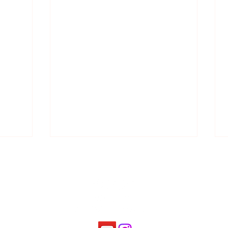
שנתיים 
מכינת העמ"ק - לזכרם, אוקטובר 2025