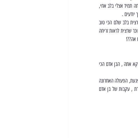
טקס מדהים ומרגש בפאי , עשינו ריצה לזכרם, אני מסתובב בכל מצב עם מדבקות שלך ומדביק בכל מקום אפשרי , אתה תמיד אצלי בלב אחי, 
אני בוחר להגיד תודה על זה שזכיתי להיות הכי קרוב אליך, זכיתי לחבר הכי טוב שאפשר לבקש, אופק אתה תמיד רצית בלב שלם הכי טוב 
עבורי, מה לא עברנו ביחד , זוכר את כל הנסיעות למעגן? את ההקאות שלך, את המכות שאני ולוי היינו דופקים לך , זוכר שרצית לראות זריחה 
 אה??!
החור שנשאר לי בלב רק ממשיך לגדול כל יום שעובר, הכאב הוא אינסופי, כל פעם מחדש אני מתקשה להבין איך דווקא אתה , הבן אדם הכי 
היית גיבור עד השניה האחרונה , הצלת המון אנשים, הענקת טיפול רפואי ברגעים האחרונים שלך ובמהלך הטיפול נפגעת, הפעולה האחרונה 
שעשית זה להציל חיים של בן אדם שיש לו משפחה בבית, אתה אשכרה הצלת משפחה שלמה וזה החותם שהשארת , עקבות של בן אדם 