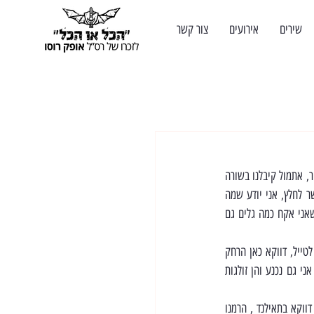
שירים
אירועים
צור קשר
פוסו אחשלי, נחתתי באינדונזיה והימים האחרונים היו לא פשוטים בכלל עבורי , יוצא לי לחשוב עליך יותר מכל זמן אחר, אתמול קיבלנו בשורה 
משמחת מאוד חילצו ארבעה חטופים, הפוקוס שלי ישר הלך ללוחם שנפצע , ואני חושב על זה שאותך כבר אי אפשר לחלץ, אני יודע שמה 
שהיית אומר לי זה להמשיך קדימה ולשים חיוך על הפנים , אבל זה בלתי אפשרי , אני מבטיח שאני אנסה וכמובן שאני אקח כמה גלים גם 
אני נמצא כבר תקופה ממושכת מחוץ לישראל, והרבה חברים שאלו אותי אם אני חוזר ליום הזכרון, החלטתי להשאר לטייל, דווקא כאן הרחק 
מהמדינה הצלחתי לעכל את זה שאתה כבר לא איתנו, הדחקתי והכחשתי, הדמעות נמצאות בגרון כל הזמן ולפעמים אני גם נכנע והן זולגות 
מאז אותו יום ארור , תמיד בראש סדר העדיפויות שלי להנציח אותך והרגיש לי שההשפעה שלי הייתה גדולה מאוד דווקא בתאילנד , הרמנו 