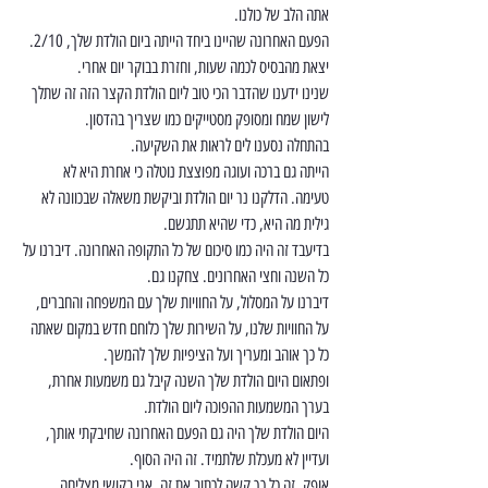
אתה הלב של כולנו.
הפעם האחרונה שהיינו ביחד הייתה ביום הולדת שלך, 2/10.
יצאת מהבסיס לכמה שעות, וחזרת בבוקר יום אחרי.
שנינו ידענו שהדבר הכי טוב ליום הולדת הקצר הזה זה שתלך 
לישון שמח ומסופק מסטייקים כמו שצריך בהדסון.
בהתחלה נסענו לים לראות את השקיעה.
הייתה גם ברכה ועוגה מפוצצת נוטלה כי אחרת היא לא 
טעימה. הדלקנו נר יום הולדת וביקשת משאלה שבכוונה לא 
גילית מה היא, כדי שהיא תתגשם.
בדיעבד זה היה כמו סיכום של כל התקופה האחרונה. דיברנו על 
כל השנה וחצי האחרונים. צחקנו גם.
דיברנו על המסלול, על החוויות שלך עם המשפחה והחברים, 
על החוויות שלנו, על השירות שלך כלוחם חדש במקום שאתה 
כל כך אוהב ומעריך ועל הציפיות שלך להמשך.
ופתאום היום הולדת שלך השנה קיבל גם משמעות אחרת, 
בערך המשמעות ההפוכה ליום הולדת.
היום הולדת שלך היה גם הפעם האחרונה שחיבקתי אותך, 
ועדיין לא מעכלת שלתמיד. זה היה הסוף.
אופק, זה כל כך קשה לכתוב את זה, אני בקושי מצליחה 