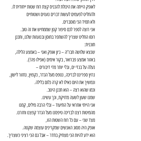
לאופק הייתה את היכולת להכניס קצת רוח שטות ייחודית לו.
ולהחליט לפעמים לעשות דברים נועזים ושטותיים
ולא תמיד הכי מוסברים.
אני רוצה לספר לכם סיפור קטן שממחיש את זה טוב.
רוסו החליט שצריך להשתפר בחוסן ובנועזות שלנו, ותכנן 
תוכנית:
שנצא שלושה חבר’ה – ג׳ון אופק ואני – באמצע הלילה,
באזור אמצע פברואר, בקור אימים (אפילו פה!).
נעלה על בגדי ים, ובלי יותר מדי דיבורים –
נרוץ ספרינט לבריכה, נטפס מעל הגדר, נקפוץ, נחזור לישון,
ונמשיך את היום כאילו לא קרה כלום בלילה.
וכמו שהוא רצה – הוא תכנן היטב.
שמנו שעון לשעה מדויקת, וכך עשינו.
אני הייתי אחראי על התיעוד – ובלי הרבה מילים, קמנו 
מהמיטות רצנו לבריכה טיפסנו מעל הגדר קפצנו וחזרנו.
מצד שני – עם כל רוח השטות הזו,
אופק היה מסוג האנשים שמקרינים עוצמה שקטה.
הוא ידע להיות הכי מצחיק בחדר – אבל גם הכי רציני כשצריך.