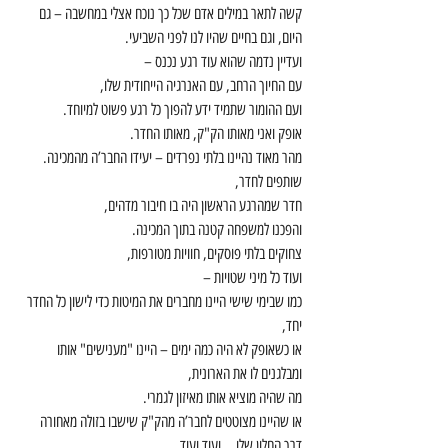
קשה לתאר במילים אדם שכל כך נוכח אצלי במחשבה – גם 
היום, וגם בחיים שהיו לנו לפני השביעי.
ועדיין נדמה שהוא עוד רגע נכנס –
עם החיוך הרחב, עם האנרגיה הייחודית שלו,
ועם ההומור שתמיד ידע להפוך כל רגע פשוט למיוחד.
אופק ואני מאותו הק"ק, מאותו החדר.
מהר מאוד נהיינו בלתי נפרדים – יעידו החבר’ה מהמכינה.
שותפים לחדר, 
חדר שמהרגע הראשון היה בו חיבור מדהים,
והפכנו למשפחה קטנה בתוך המכינה.
צחוקים בלתי פוסקים, חוויות מטורפות,
ועוד כל מיני שטויות –
כמו שבימי שישי היינו מחברים את המיטות כדי לישון כל החדר 
יחד,
או כשאופק לא היה כמה ימים – היינו "מענישים" אותו 
ומבלגנים לו את הארונית,
מה שהיה מוציא אותו מאיזון לגמרי.
או שהיינו מצוטטים לחבר’ה מהק"ק שישבו בזולה מאחורה 
דרך החלון שלו... ועוד ועוד.