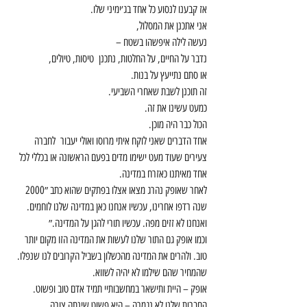
אז קבענו לנסוע כל אחד בג׳ימיני שלו.
אני אתכנן את המסלול,
נעשה לילה איפשהו בשטח –
נדבר על החיים, על החלטות, נתכנן  טיסות, טיולים,
או סתם נתייעץ על בנות.
זה תוכנן לשבת שאחרי השביעי.
כמעט עשינו את זה.
הכול כבר היה מוכן.
אחד הדברים שאני לוקח איתי מרוסו ואולי יעבור  לחברה 
צעירים שעוד מעט ישימו מדים בפעם הראשונה או בכללי לכל 
אחד מאיתנו כאזרח במדינה. 
לאחר שאופק נהרג מצאו אצלו בפתקים שהוא כתב ״2000 
שנה רדפו אחרינו, עכשיו אנחנו כאן במדינה שלנו לוחמים. 
ואנחנו לא זזים מפה. עכשיו תורי להגן על המדינה.״
וכמו אופק גם התור שלנו לעשות את המדינה הזו מקום יותר 
טוב. ולהרים את המדינה מהכשלון בשביל הקרובים לנו שנפלו.
שהמחיר שהם שילמו לא יהיה לשווא.
אופק – היית ותישאר במחשבותיי תמיד אדם טוב ופשוט.
החברות שלנו לא נגמרה – היא פשוט שינתה צורה.