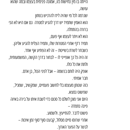
הייתה בו מין נחישות כזו, אמונה פנימית בעצמו ובמה שהוא 
עושה,
שגרמה לכל מי שהיה לידו להרגיש בטחון
הוא האמין שתמיד יש דרך להגיע למטרה  גם אם היא לא הכי 
ברורה בהתחלה.
הוא לא ויתר לעצמו אף פעם,
תמיד רדף אחרי המטרות שלו, ותמיד הצליח להגיע אליהן.
כשבחר לשרת בשייטת – זה לא הפתיע אף אחד.
זה היה כל כך אופייני לו – לבחור בדרך הקשה, המשמעותית,
ולתת את כל כולו.
אופק היה לוחם בנשמה – אבל לפני הכול, בן אדם.
חבר אמיתי.
כזה שנותן מעצמו בלי לחשוב פעמיים, שמקשיב, שמכיל, 
שפשוט נמצא.
היום אני מוכן לשלם כל סכום כדי לשבת איתו על בירה באיזה 
פינה נחמדה –
פשוט לדבר. להתייעץ. ולשמוע.
אחרי שרוסו סיים מסלול, קבענו סוף־סוף זמן איכות –
לגשר על הפער הארוך.