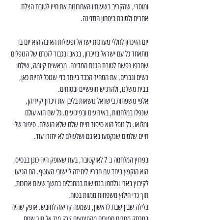
ומוסרי, שהקריב בשעותיו האחרונות את חייו לטובת הצלת 
אחרים ולטובת ביטחון המדינה.
יום הזיכרון לחללי מערכות ישראל ופעולות האיבה הוא יום בו 
מתאחד כל עם ישראל בזיכרון, בכאב ובכבוד לזכרם של הנופלים 
שחרפו נפשם לטובת הגנת המדינה. מראשית קיומה, שילמו 
נשים וגברים, את המחיר הכבד ביותר כדי שנוכל לחיות כאן, 
בבית משלנו, ולהרגיש חופשיים ובטוחים.
אלפי משפחות בישראל נושאות בליבן את זיכרון יקיריהן, 
שנפלו במלחמות, באירועים ובפיגועים. כל שם הוא עולם 
ומלואו. כל נופל הוא סיפור חיים שלם שלא הושלם. סיפור של 
חיים שלמים שנקטעו באיבם ושלעולם לא יחזרו עוד.
בפרוץ המלחמה ב 7 לאוקטובר, בעת שאופק היה כונן בבסיס, 
הוא הוקפץ ביחד עם חבריו ליחידה ליישובי העוטף. הם הגיעו 
לקיבוץ בארי ונלחמו בנחישות במחבלים במשך שעות ארוכות, 
תוך כדי חילוץ משפחות ממוות בטוח.
בלילה שבין שבת לראשון, נשמעה קריאה לחובש. אופק שהיה 
במרחק מטרים ספורים מהפצועים זינק מיד אל תוך שטח 