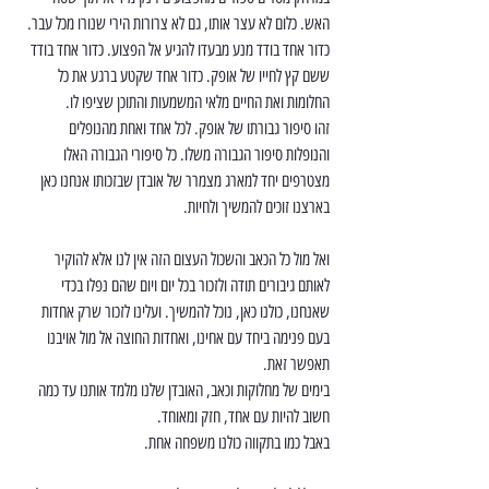
האש. כלום לא עצר אותו, גם לא צרורות הירי שנורו מכל עבר. 
כדור אחד בודד מנע מבעדו להגיע אל הפצוע. כדור אחד בודד 
ששם קץ לחייו של אופק. כדור אחד שקטע ברגע את כל 
החלומות ואת החיים מלאי המשמעות והתוכן שציפו לו.
זהו סיפור גבורתו של אופק. לכל אחד ואחת מהנופלים 
והנופלות סיפור הגבורה משלו. כל סיפורי הגבורה האלו 
מצטרפים יחד למארג מצמרר של אובדן שבזכותו אנחנו כאן 
בארצנו זוכים להמשיך ולחיות.
ואל מול כל הכאב והשכול העצום הזה אין לנו אלא להוקיר 
לאותם גיבורים תודה ולזכור בכל יום ויום שהם נפלו בכדי 
שאנחנו, כולנו כאן, נוכל להמשיך. ועלינו לזכור שרק אחדות 
בעם פנימה ביחד עם אחינו, ואחדות החוצה אל מול אויבנו 
תאפשר זאת.
בימים של מחלוקות וכאב, האובדן שלנו מלמד אותנו עד כמה 
חשוב להיות עם אחד, חזק ומאוחד.
באבל כמו בתקווה כולנו משפחה אחת.