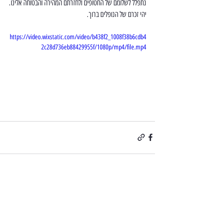
נתפלל לשלומם של החטופים ולחזרתם המהירה והבטוחה אלינו.
יהי זכרם של הנופלים ברוך.
https://video.wixstatic.com/video/b438f2_1008f38b6cdb4
2c28d736eb88429955f/1080p/mp4/file.mp4
פוסטים אחרונים
הצג הכול