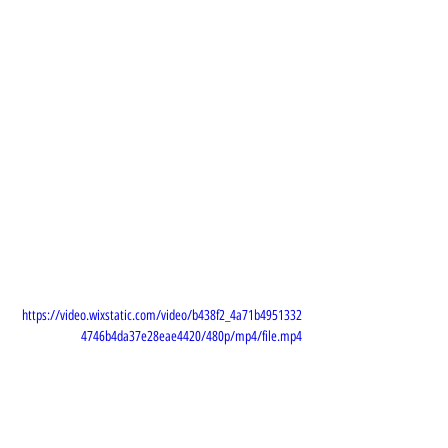
https://video.wixstatic.com/video/b438f2_4a71b4951332
4746b4da37e28eae4420/480p/mp4/file.mp4