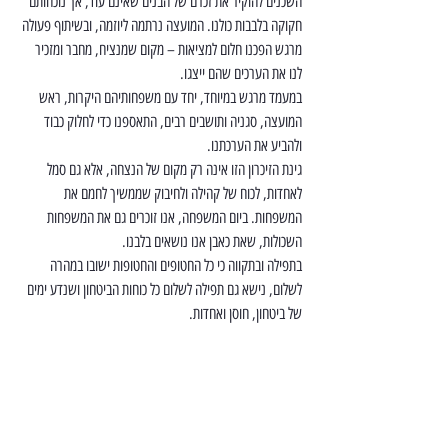
השכנים להוקיר את זכרם של הבנים שאינם עוד, אך נוכחותם 
חקוקה בלבבות כולנו. המועצה נרתמה ליוזמה, ובשיתוף פעולה 
מרגש הפכנו חלום למציאות – מקום שמנציח, מחבר ומזכיר 
לנו את הערכים שהם ייצגו.
במעמד מרגש במיוחד, יחד עם משפחותיהם היקרות, ראש 
המועצה, סגניה ותושבים רבים, התאספנו כדי לחלוק כבוד 
ולהביע את הערכתנו.
גינת הזיכרון הזו אינה רק מקום של הנצחה, אלא גם סמל 
לאחדות, לכוח של קהילה ולחיבוק שממשיך לחמם את 
המשפחות. ביום המשפחה, אנו זוכרים גם את המשפחות 
השכולות, שאת כאבן אנו נושאים בלבנו.
בתפילה ובתקווה כי כל החטופים והחטופות ישובו במהרה 
לשלום, נישא גם תפילה לשלום כל כוחות הביטחון ושנדע ימים 
של ביטחון, חוסן ואחדות.